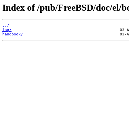
Index of /pub/FreeBSD/doc/el/b
../
faq/
handbook/